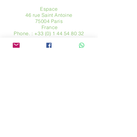
Espace
46 rue Saint Antoine
75004 Paris
​ France
Phone. :
+33 (0) 1 44 54 80 32
contact@avpa.fr
www.avpa.fr
Send us a message