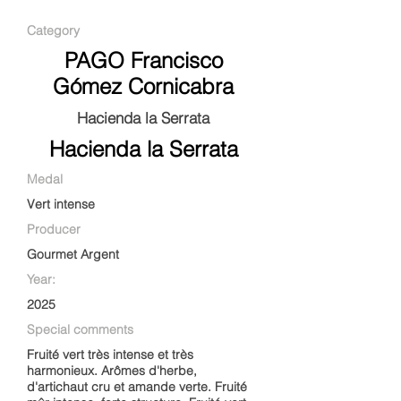
Category
PAGO Francisco
Gómez Cornicabra
Hacienda la Serrata
Hacienda la Serrata
Medal
Vert intense
Producer
Gourmet Argent
Year:
2025
Special comments
Fruité vert très intense et très
harmonieux. Arômes d'herbe,
d'artichaut cru et amande verte. Fruité