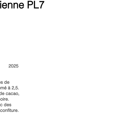
ncienne PL7
2025
es de
ômé à 2,5.
s de cacao,
noire.
ec des
confiture.