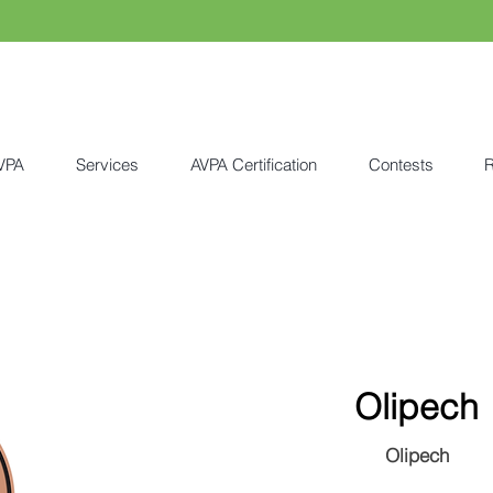
VPA
Services
AVPA Certification
Contests
R
Olipech
Olipech