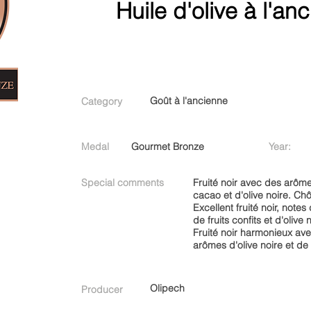
Huile d'olive à l'a
Goût à l'ancienne
Category
Medal
Gourmet Bronze
Year:
Special comments
Fruité noir avec des arôm
cacao et d'olive noire. Ch
Excellent fruité noir, note
de fruits confits et d'olive 
Fruité noir harmonieux av
arômes d'olive noire et de 
Olipech
Producer