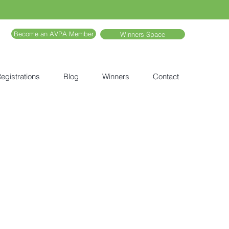
Become an AVPA Member
Winners Space
egistrations
Blog
Winners
Contact