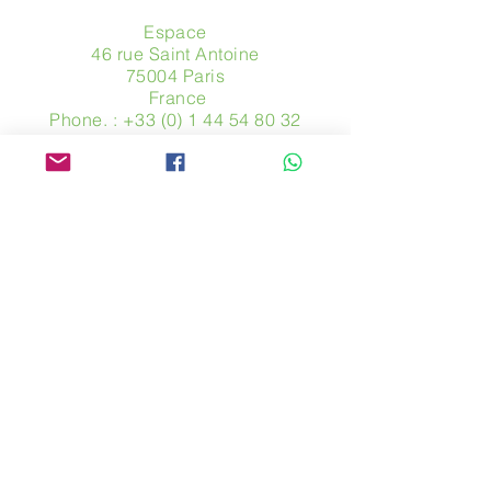
Espace
46 rue Saint Antoine
75004 Paris
​ France
Phone. :
+33 (0) 1 44 54 80 32
contact@avpa.fr
www.avpa.fr
Send us a message