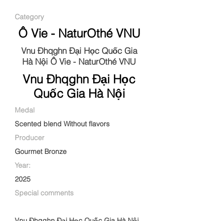
Category
Ô Vie - NaturOthé VNU
Vnu Đhqghn Đại Học Quốc Gia
Hà Nội Ô Vie - NaturOthé VNU
Vnu Đhqghn Đại Học
Quốc Gia Hà Nội
Medal
Scented blend Without flavors
Producer
Gourmet Bronze
Year:
2025
Special comments
Vnu Đhqghn Đại Học Quốc Gia Hà Nội