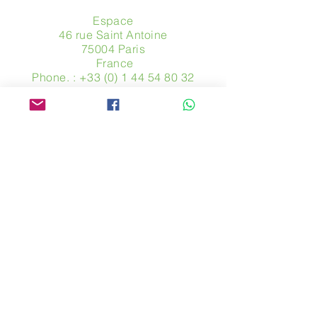
Espace
46 rue Saint Antoine
75004 Paris
​ France
Phone. :
+33 (0) 1 44 54 80 32
contact@avpa.fr
www.avpa.fr
Send us a message