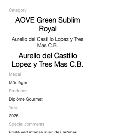
Category
AOVE Green Sublim
Royal
Aurelio del Castillo Lopez y Tres
Mas C.B.
Aurelio del Castillo
Lopez y Tres Mas C.B.
Medal
Mûr léger
Producer
Diplôme Gourmet
Year:
2025
Special comments
Fruité vert intense avec des arômes