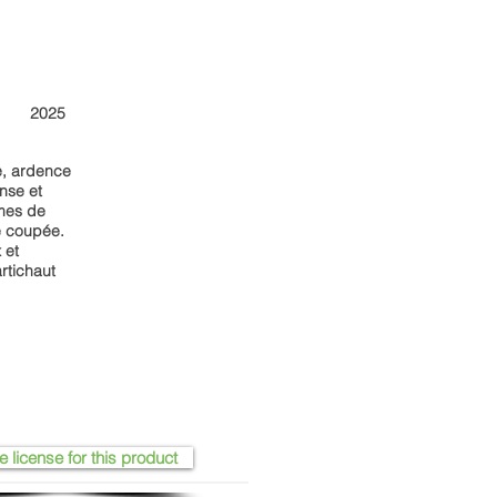
2025
se, ardence
ense et
mes de
e coupée.
 et
rtichaut
e license for this product