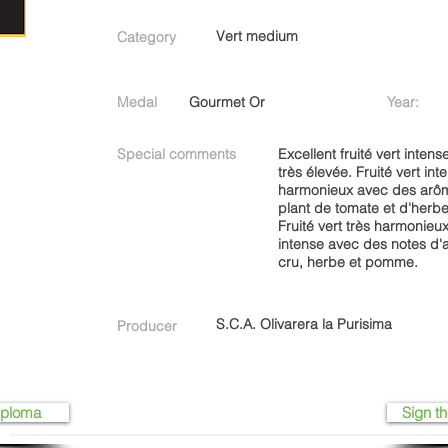
Vert medium
Category
Medal
Gourmet Or
Year:
Special comments
Excellent fruité vert inten
très élevée. Fruité vert int
harmonieux avec des arô
plant de tomate et d'herb
Fruité vert très harmonieux
intense avec des notes d'a
cru, herbe et pomme.
S.C.A. Olivarera la Purisima
Producer
iploma
Sign th