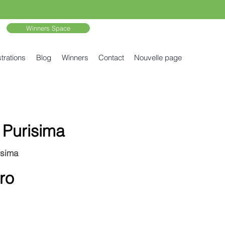
Winners Space
trations
Blog
Winners
Contact
Nouvelle page
a Purisima
isima
ro