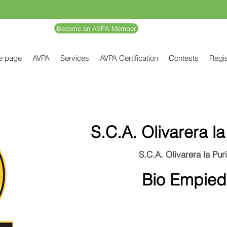
Become an AVPA Member
e page
AVPA
Services
AVPA Certification
Contests
Regis
S.C.A. Olivarera l
S.C.A. Olivarera la Pur
Bio Empied