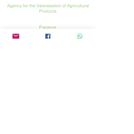
Agency for the Valoraisation of Agricultural
Products
Espace
46 rue Saint Antoine
75004 Paris
​ France
Phone. :
+33 (0) 1 44 54 80 32
contact@avpa.fr
www.avpa.fr
Send us a message