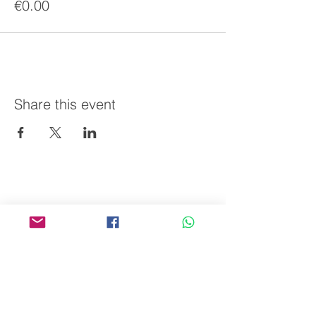
€0.00
Share this event
AVPA
Agency for the Valoraisation of Agricultural
Products
Espace