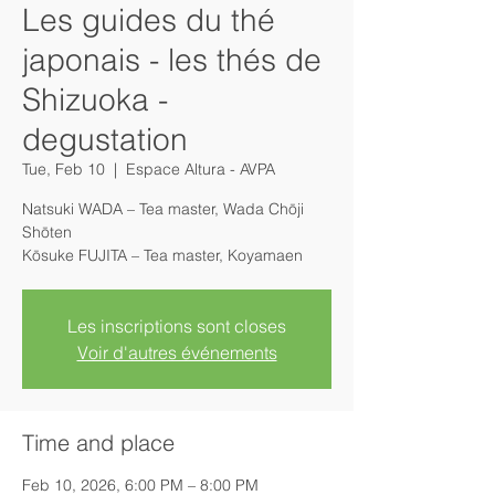
Les guides du thé
japonais - les thés de
Shizuoka -
degustation
Tue, Feb 10
  |  
Espace Altura - AVPA
Natsuki WADA – Tea master, Wada Chōji
Shōten
Kōsuke FUJITA – Tea master, Koyamaen
Les inscriptions sont closes
Voir d'autres événements
Time and place
Feb 10, 2026, 6:00 PM – 8:00 PM