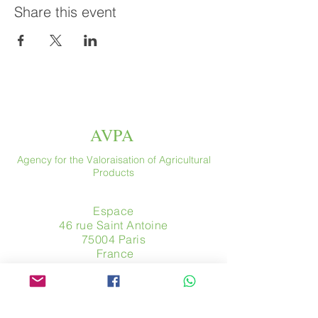
Share this event
AVPA
Agency for the Valoraisation of Agricultural
Products
Espace
46 rue Saint Antoine
75004 Paris
​ France
Phone. :
+33 (0) 1 44 54 80 32
contact@avpa.fr
www.avpa.fr