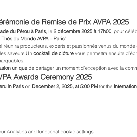
 Cérémonie de Remise de Prix AVPA 2025
ade du Pérou à Paris
, le 
2 décembre 2025 à 17h00
, pour céléb
s Thés du Monde AVPA – Paris”
.
 réunira producteurs, experts et passionnés venus du monde e
 des saveurs.Un 
cocktail de clôture
 vous permettra ensuite d’éc
marquables.
asion unique
 de partager un moment d’exception avec la com
 AVPA Awards Ceremony 2025
ru in Paris
 on 
December 2, 2025, at 5:00 PM
 for the 
Internatio
 Analytics and functional cookie settings.