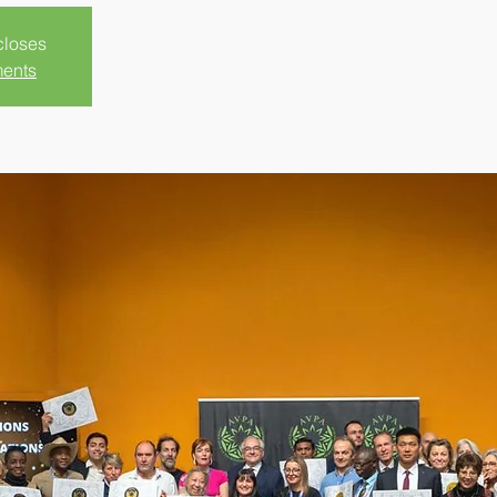
closes
ments