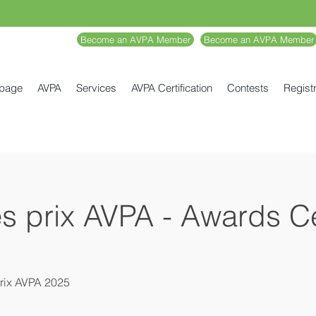
Become an AVPA Member
Become an AVPA Member
 page
AVPA
Services
AVPA Certification
Contests
Registr
s prix AVPA - Awards 
rix AVPA 2025