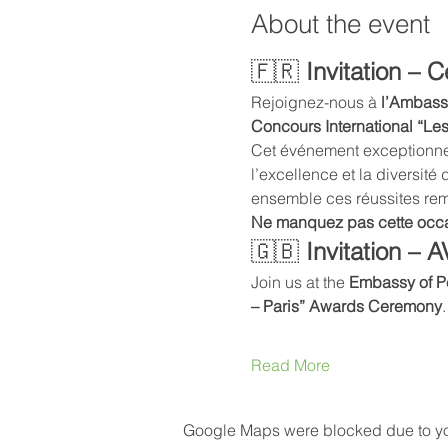
About the event
🇫🇷 
Invitation –
Rejoignez-nous à 
l’Ambass
Concours International “Le
Cet événement exceptionnel
l’excellence et la diversité
ensemble ces réussites re
Ne manquez pas cette occ
🇬🇧 
Invitation –
Join us at the 
Embassy of Pe
– Paris” Awards Ceremony
.
Read More
Google Maps were blocked due to your