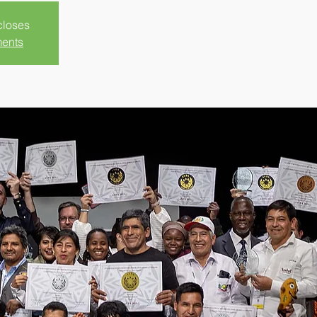
closes
ments