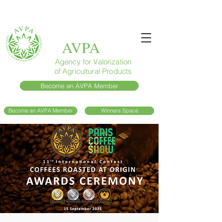
AVPA
Agency for Valorization
of Agricultural Products
Become an AVPA Member
Become an AVPA Member
Winners Space