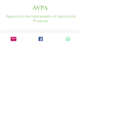
AVPA
Agency for the Valoraisation of Agricultural
Products
Espace
46 rue Saint Antoine
75004 Paris
​ France
Phone. :
+33 (0) 1 44 54 80 32
contact@avpa.fr
www.avpa.fr
Send us a message