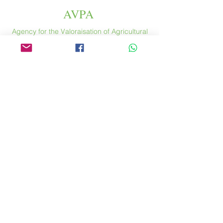
AVPA
Agency for the Valoraisation of Agricultural
Products
Espace
46 rue Saint Antoine
75004 Paris
​ France
Phone. :
+33 (0) 1 44 54 80 32
contact@avpa.fr
www.avpa.fr
Send us a message