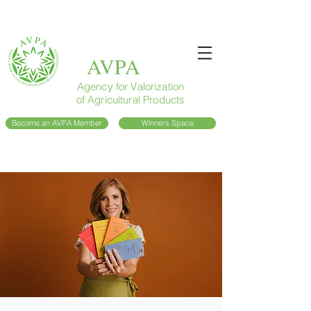
AVPA
Agency for Valorization
of Agricultural Products
Become an AVPA Member
Winners Space