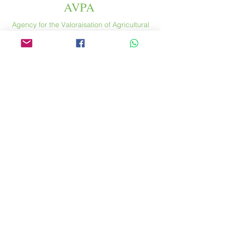
AVPA
Agency for the Valoraisation of Agricultural
Products
Espace
46 rue Saint Antoine
75004 Paris
​ France
Phone. :
+33 (0) 1 44 54 80 32
contact@avpa.fr
www.avpa.fr
Send us a message