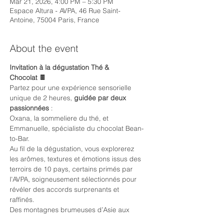
Mar 21, 2026, 4:00 PM – 5:30 PM
Espace Altura - AVPA, 46 Rue Saint-
Antoine, 75004 Paris, France
About the event
Invitation à la dégustation Thé & 
Chocolat 🍫 
Partez pour une expérience sensorielle 
unique de 2 heures, 
guidée par deux 
passionnées
 :
Oxana, la sommeliere du thé, et 
Emmanuelle, spécialiste du chocolat Bean-
to-Bar.
Au fil de la dégustation, vous explorerez 
les arômes, textures et émotions issus des 
terroirs de 10 pays, certains primés par 
l'AVPA, soigneusement sélectionnés pour 
révéler des accords surprenants et 
raffinés.
Des montagnes brumeuses d’Asie aux 